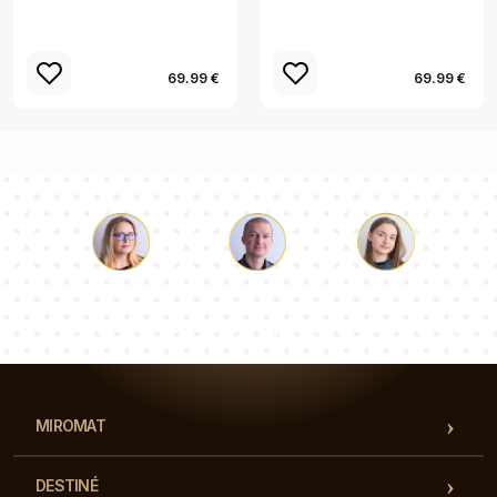
69.99 €
69.99 €
Luc
Pauline
Dorothée
Notre équipe de consultants répondra à vos questions !
MIROMAT
DESTINÉ