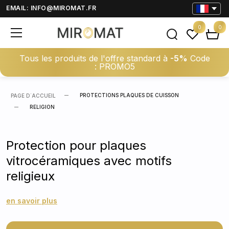
EMAIL:
INFO@MIROMAT.FR
0
0
Tous les produits de l'offre standard à
-5%
Code
: PROMO5
PROTECTIONS PLAQUES DE CUISSON
PAGE D΄ACCUEIL
RELIGION
Protection pour plaques
vitrocéramiques avec motifs
religieux
en savoir plus