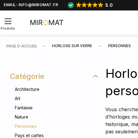
5.0
EMAIL:
INFO@MIROMAT.FR
Produits
HORLOGE SUR VERRE
PERSONNES
PAGE D΄ACCUEIL
Horlo
Catégorie
pers
Architecture
Art
Fantaisie
Vous cherchez 
d’horloges mu
Nature
historique, ma
Personnes
pas seulement 
Pays et cartes