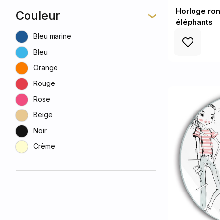
Horloge ro
Couleur
éléphants
Bleu marine
Bleu
Orange
Rouge
Rose
Beige
Noir
Crème