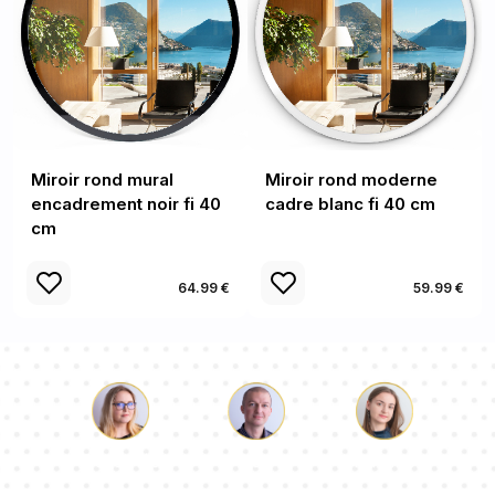
Miroir rond mural
Miroir rond moderne
encadrement noir fi 40
cadre blanc fi 40 cm
cm
64.99 €
59.99 €
Luc
Pauline
Dorothée