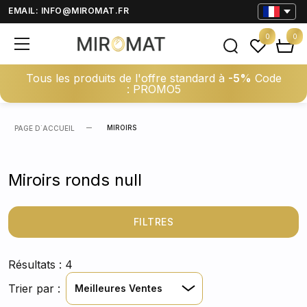
EMAIL:
INFO@MIROMAT.FR
0
0
Tous les produits de l'offre standard à
-5%
Code
: PROMO5
MIROIRS
PAGE D΄ACCUEIL
Miroirs ronds null
FILTRES
Résultats : 4
Trier par :
Meilleures Ventes