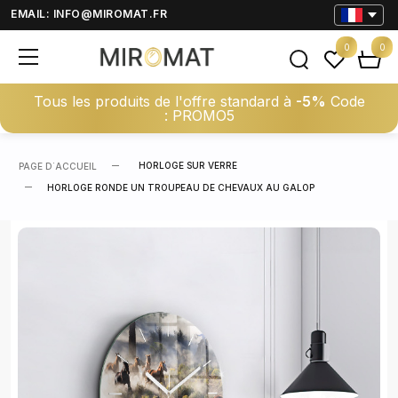
EMAIL:
INFO@MIROMAT.FR
0
0
Tous les produits de l'offre standard à
-5%
Code
: PROMO5
HORLOGE SUR VERRE
PAGE D΄ACCUEIL
HORLOGE RONDE UN TROUPEAU DE CHEVAUX AU GALOP