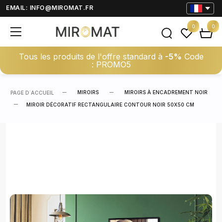
EMAIL:
INFO@MIROMAT.FR
0
0
Tous les produits de l'offre standard à
-5%
Code
: PROMO5
MIROIRS
MIROIRS À ENCADREMENT NOIR
PAGE D΄ACCUEIL
MIROIR DÉCORATIF RECTANGULAIRE CONTOUR NOIR 50X50 CM