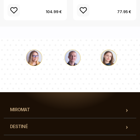
104.99 €
77.95 €
Luc
Pauline
Dorothée
Notre équipe de consultants répondra à vos questions !
MIROMAT
DESTINÉ