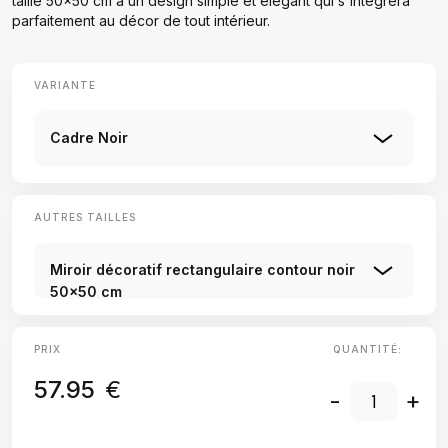
taille 50x50 cm a un design simple et élégant qui s'intégrera
parfaitement au décor de tout intérieur.
VARIANTE
Cadre Noir
AUTRES TAILLES
Miroir décoratif rectangulaire contour noir
50x50 cm
PRIX
QUANTITÉ:
57.95
€
-
+