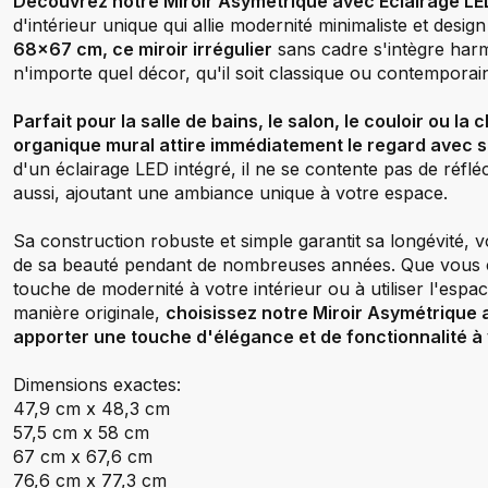
Découvrez notre Miroir Asymétrique avec Éclairage LE
d'intérieur unique qui allie modernité minimaliste et desi
68x67 cm, ce miroir irrégulier
sans cadre s'intègre ha
n'importe quel décor, qu'il soit classique ou contemporai
Parfait pour la salle de bains, le salon, le couloir ou la
organique mural attire immédiatement le regard avec s
d'un éclairage LED intégré, il ne se contente pas de réfléch
aussi, ajoutant une ambiance unique à votre espace.
Sa construction robuste et simple garantit sa longévité, 
de sa beauté pendant de nombreuses années. Que vous c
touche de modernité à votre intérieur ou à utiliser l'espa
manière originale,
choisissez notre Miroir Asymétrique 
apporter une touche d'élégance et de fonctionnalité à
Dimensions exactes:
47,9 cm x 48,3 cm
57,5 cm x 58 cm
67 cm x 67,6 cm
76,6 cm x 77,3 cm