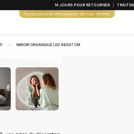
14 JOURS POUR RETOURNER
TRAITE
Tous les produits de l'offre standard à
-5%
Code : PROMO5
ED
MIROIR ORGANIQUE LED 68X67 CM