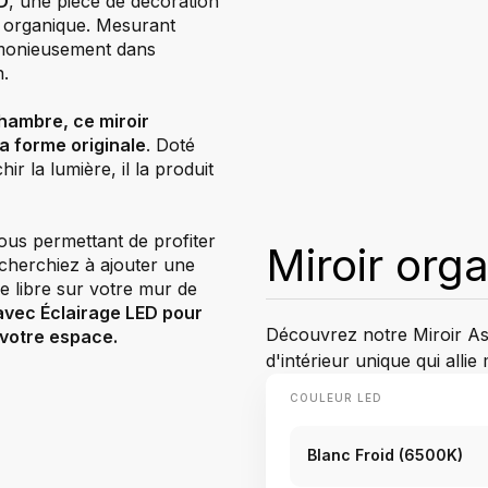
D
, une pièce de décoration
gn organique. Mesurant
rmonieusement dans
n.
 chambre, ce miroir
a forme originale
. Doté
ir la lumière, il la produit
vous permettant de profiter
Miroir org
herchiez à ajouter une
ce libre sur votre mur de
avec Éclairage LED pour
Découvrez notre Miroir As
 votre espace.
d'intérieur unique qui alli
COULEUR LED
Blanc Froid (6500K)