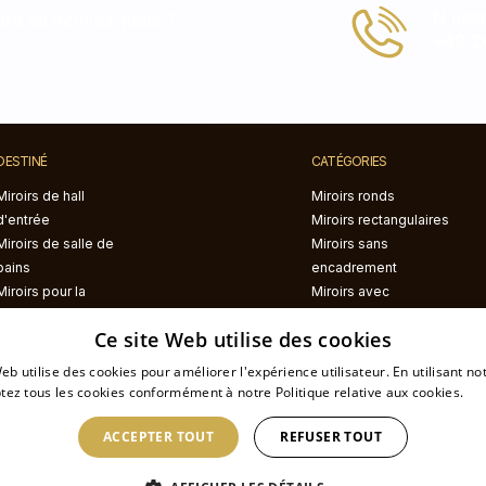
N΄hési
ire ou écrivez-nous ?
+49 2
DESTINÉ
CATÉGORIES
Miroirs de hall
Miroirs ronds
d'entrée
Miroirs rectangulaires
Miroirs de salle de
Miroirs sans
bains
encadrement
Miroirs pour la
Miroirs avec
chambre à coucher
encadrement noir
Ce site Web utilise des cookies
Miroirs pour le salon
Miroirs avec
encadrement blanc
eb utilise des cookies pour améliorer l'expérience utilisateur. En utilisant no
Miroirs avec éclairage
tez tous les cookies conformément à notre Politique relative aux cookies.
En 
LED
ACCEPTER TOUT
REFUSER TOUT