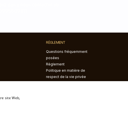
tez pas à nous contacter au
0995509311
RÈGLEMENT
Questions fréquemment
posées
Règlement
Politique en matière de
respect de la vie privée
Réclamations et retours
Le droit de retracter le
contrat
tre site Web,
savoir plus