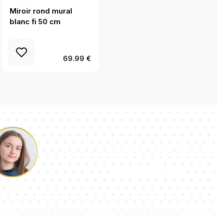
Miroir rond mural
Miroir rond
blanc fi 50 cm
encadrement blanc fi
70 cm
69.99 €
Notre équipe d
répondra à vos 
Pauline