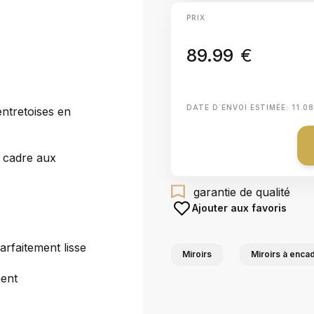
PRIX
89.99
€
DATE D΄ENVOI ESTIMÉE:
11.0
ntretoises en
e cadre aux
garantie de qualité
Ajouter aux favoris
arfaitement lisse
Miroirs
Miroirs à enca
ment