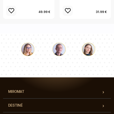
49.99 €
31.99 €
Luc
Pauline
Dorothée
Notre équipe de consultants répondra à vos questions !
MIROMAT
DESTINÉ