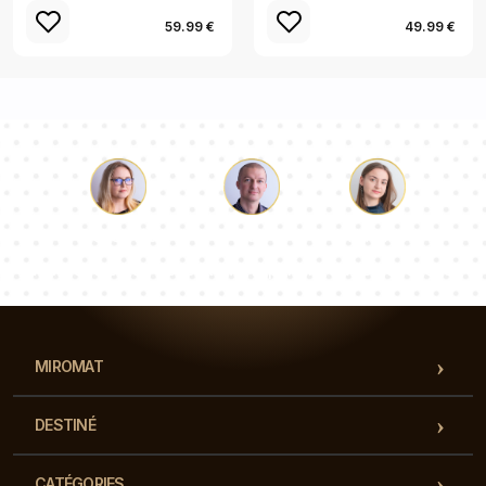
59.99 €
49.99 €
Luc
Pauline
Dorothée
Notre équipe de consultants répondra à vos questions !
MIROMAT
DESTINÉ
CATÉGORIES