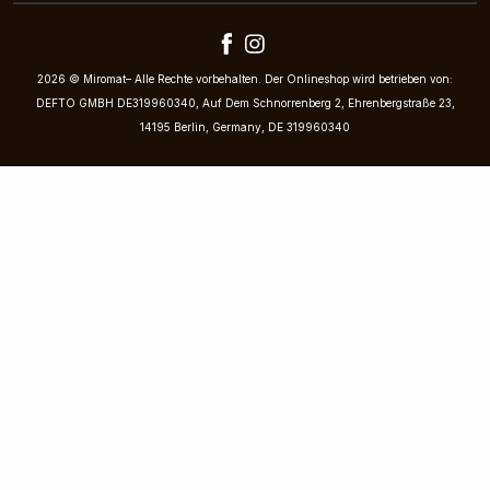
2026 © Miromat– Alle Rechte vorbehalten. Der Onlineshop wird betrieben von:
DEFTO GMBH DE319960340, Auf Dem Schnorrenberg 2, Ehrenbergstraße 23,
14195 Berlin, Germany, DE 319960340