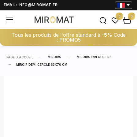
EMAIL:
INFO@MIROMAT.FR
0
0
Tous les produits de l'offre standard à
-5%
Code
: PROMO5
MIROIRS
MIROIRS IRRÉGULIERS
PAGE D΄ACCUEIL
MIROIR DEMI CERCLE 63X70 CM