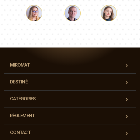
Luc
Pauline
Dorothée
Notre équipe de consultants répondra à vos questions !
MIROMAT
DESTINÉ
CATÉGORIES
RÈGLEMENT
CONTACT