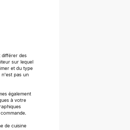
 différer des
iteur sur lequel
rimer et du type
s n'est pas un
mmes également
ques à votre
graphiques
re commande.
e de cuisine