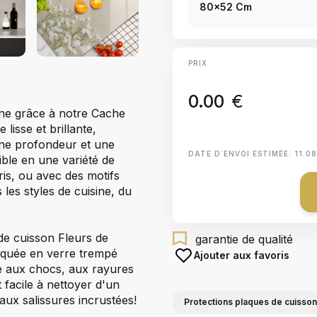
80x52 Cm
PRIX
0.00
€
ine grâce à notre Cache
lisse et brillante,
 une profondeur et une
DATE D΄ENVOI ESTIMÉE:
11.0
ible en une variété de
gris, ou avec des motifs
 les styles de cuisine, du
de cuisson Fleurs de
garantie de qualité
riquée en verre trempé
Ajouter aux favoris
e aux chocs, aux rayures
facile à nettoyer d'un
aux salissures incrustées!
Protections plaques de cuisson