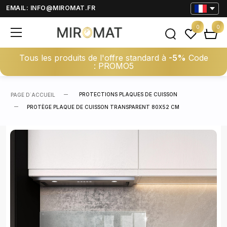
EMAIL:
INFO@MIROMAT.FR
0
0
Tous les produits de l'offre standard à
-5%
Code
: PROMO5
PROTECTIONS PLAQUES DE CUISSON
PAGE D΄ACCUEIL
PROTÈGE PLAQUE DE CUISSON TRANSPARENT 80X52 CM