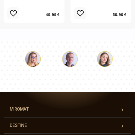
49.99 €
59.99 €
Luc
Pauline
Dorothée
Notre équipe de consultants répondra à vos questions !
MIROMAT
DESTINÉ