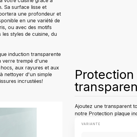
à votre cuisine grâce à
 Sa surface lisse et
apportera une profondeur et
sponible en une variété de
gris, ou avec des motifs
 les styles de cuisine, du
aque induction transparente
en verre trempé d'une
chocs, aux rayures et aux
Protection
à nettoyer d'un simple
issures incrustées!
transpare
Ajoutez une transparent to
notre Protection plaque i
VARIANTE