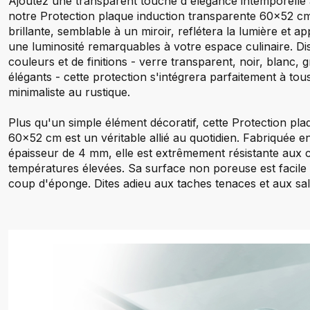
Ajoutez une transparent touche d'élégance intemporelle 
notre Protection plaque induction transparente 60x52 cm.
brillante, semblable à un miroir, reflétera la lumière et 
une luminosité remarquables à votre espace culinaire. Di
couleurs et de finitions - verre transparent, noir, blanc, 
élégants - cette protection s'intégrera parfaitement à tous
minimaliste au rustique.
Plus qu'un simple élément décoratif, cette Protection pl
60x52 cm est un véritable allié au quotidien. Fabriquée 
épaisseur de 4 mm, elle est extrêmement résistante aux 
températures élevées. Sa surface non poreuse est facile 
coup d'éponge. Dites adieu aux taches tenaces et aux sal