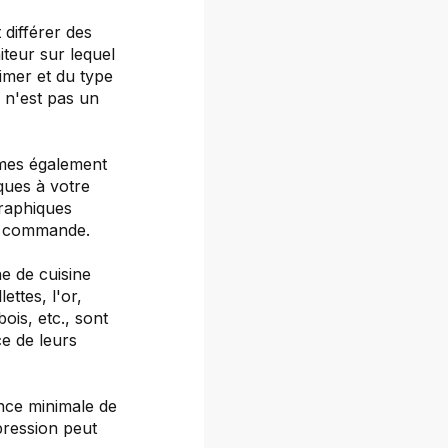
 différer des
iteur sur lequel
rimer et du type
s n'est pas un
mmes également
ques à votre
graphiques
re commande.
e de cuisine
ettes, l'or,
bois, etc., sont
e de leurs
ance minimale de
pression peut