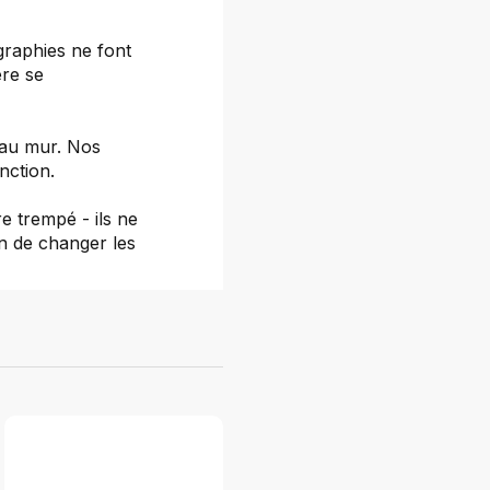
graphies ne font
ère se
e au mur. Nos
nction.
e trempé - ils ne
n de changer les