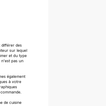
 différer des
iteur sur lequel
rimer et du type
s n'est pas un
mmes également
ques à votre
graphiques
re commande.
e de cuisine