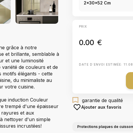
2x30x52 Cm
PRIX
0.00
€
ne grâce à notre
e et brillante, semblable à
ur et une luminosité
DATE D΄ENVOI ESTIMÉE:
11.0
 variété de couleurs et de
s motifs élégants - cette
isine, du minimaliste au
r votre cuisine.
aque induction Couleur
garantie de qualité
erre trempé d'une épaisseur
Ajouter aux favoris
 rayures et aux
à nettoyer d'un simple
issures incrustées!
Protections plaques de cuisson