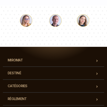
Luc
Pauline
Dorothée
Notre équipe de consultants répondra à vos questions !
MIROMAT
DESTINÉ
CATÉGORIES
RÈGLEMENT