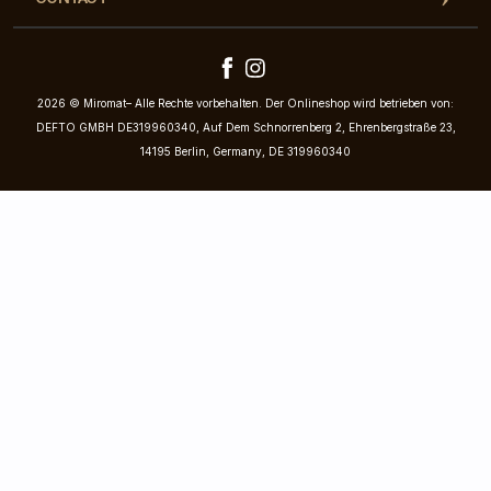
2026 © Miromat– Alle Rechte vorbehalten. Der Onlineshop wird betrieben von:
DEFTO GMBH DE319960340, Auf Dem Schnorrenberg 2, Ehrenbergstraße 23,
14195 Berlin, Germany, DE 319960340