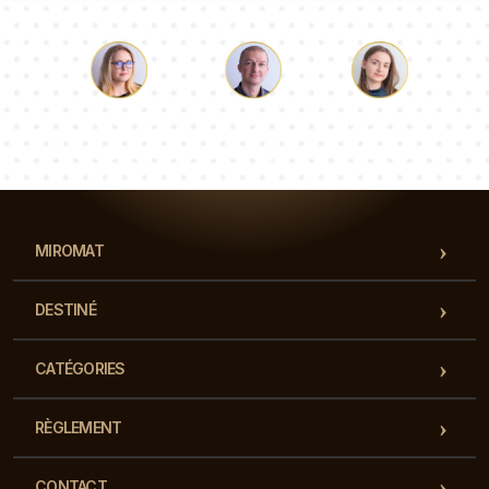
Luc
Pauline
Dorothée
Notre équipe de consultants répondra à vos questions !
MIROMAT
DESTINÉ
CATÉGORIES
RÈGLEMENT
CONTACT